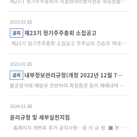
제23기 정기주주총회의 의결권대리행사권유 위임장을 첨부와 같이 배포합니다.첨부 파일을 클릭하면 PDF파일로 다운받...
2023.03
15
제23기 정기주주총회 소집공고
공지
제23기 정기주주총회 소집공고 주주님의 건승과 댁내의 평안을 기원합니다.당사 정관 제24조에 의하여 제23...
2023.03
15
내부정보관리규정(개정 2022년 12월 7일)_홈페이지 개편에 따른 재공지
공지
불공정거래 예방과 관련하여 특정증권 등의 매매내역 통보에 K-ITAS를 활용할 수 있도록 개정된 내부정보관리규정을 ...
2024.01
16
윤리규정 및 세부실천지침
- 홈페이지 개편후 추가 공지사항 - 윤 리 규 정 ■ 본 문 1. 기본책무 - 우림피티에스는 기본에 충...