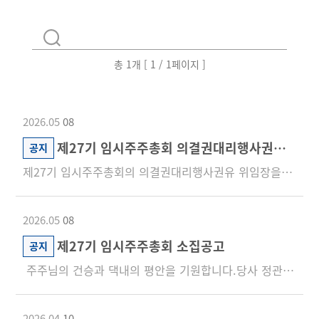
검색영역
검색
입력
검색
버튼
총 1개 [ 1 / 1페이지 ]
2026.05
08
제27기 임시주주총회 의결권대리행사권유 위임장 배포
공지
제27기 임시주주총회의 의결권대리행사권유 위임장을 첨부와 같이 배포합니다.첨부 파일을 클릭하면 PDF파일로 다운받...
2026.05
08
제27기 임시주주총회 소집공고
공지
주주님의 건승과 댁내의 평안을 기원합니다.당사 정관 제24조에 의하여 제27기 임시주주총회를 아래와 같이 소집...
2026.04
10