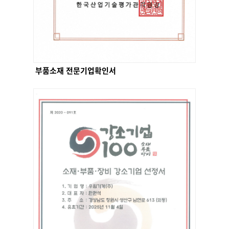
부품소재 전문기업확인서