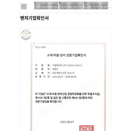
벤처기업확인서