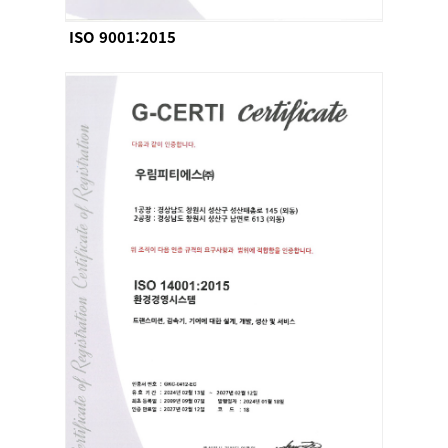
ISO 9001:2015