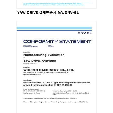
YAW DRIVE 설계인증서 독일DNV-GL