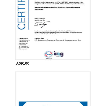
AS9100