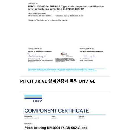
PITCH DRIVE 설계인증서 독일 DNV-GL