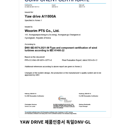
YAW DRIVE 제품인증서 독일DNV-GL